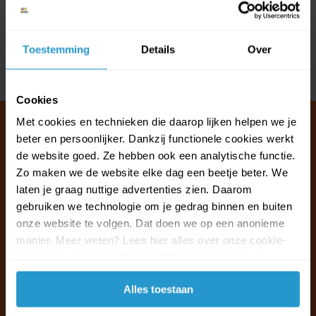
Reviews
Toestemming
Details
Over
Delen
Cookies
Met cookies en technieken die daarop lijken helpen we je
beter en persoonlijker. Dankzij functionele cookies werkt
de website goed. Ze hebben ook een analytische functie.
Klantenservice & FAQ
Zo maken we de website elke dag een beetje beter. We
Wij staan voor u klaar.
laten je graag nuttige advertenties zien. Daarom
gebruiken we technologie om je gedrag binnen en buiten
onze website te volgen. Dat doen we op een anonieme
Ma t/m vr van 09:30 - 16:00 telefonisch
manier. Meer weten? Lees hier alles over onze cookie-
+31 (0)13 785 62 41
en privacyverklaring. Klik op 'Alles toestaan' om te
accepteren.
Naar de klantenservice & FAQ
Alles toestaan
+31 (0)13 785 62 41