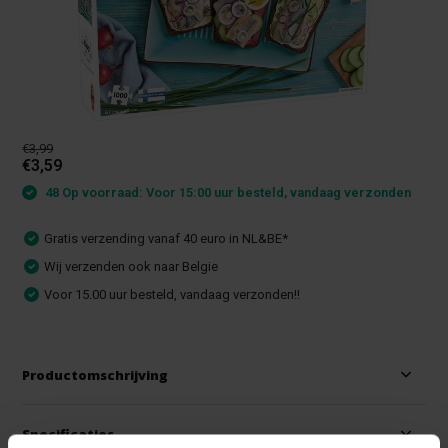
€3,99
€3,59
48 Op voorraad: Voor 15:00 uur besteld, vandaag verzonden
Gratis verzending vanaf 40 euro in NL&BE*
Wij verzenden ook naar Belgie
Voor 15.00 uur besteld, vandaag verzonden!!
Productomschrijving
Specificaties