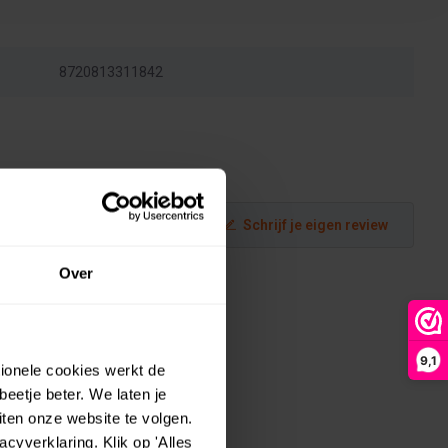
8720813311842
Schrijf je eigen review
Over
9,1
tionele cookies werkt de
eetje beter. We laten je
ten onze website te volgen.
yverklaring. Klik op 'Alles