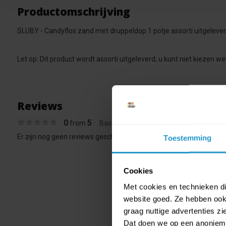
Productomschrijving
SLUBY - Candyflos zand met druppeldop 1 potje assorti uitgelever
Let op: Dit product wordt assorti uitgeleverd, u kunt niet kiezen we
Reviews
0
5
from
Based on 0 reviews
Er zijn nog geen reviews geschreven over dit product..
Toestemming
Cookies
Met cookies en technieken die
website goed. Ze hebben ook 
graag nuttige advertenties z
Dat doen we op een anonieme 