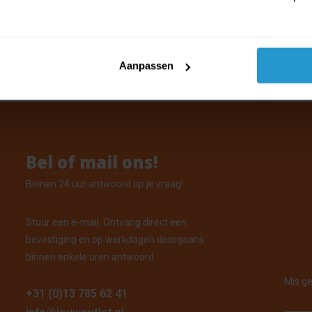
 - Candyflos zand met druppeldop - 
laar assorti uitgeleverd
voorraad: Voor 15:00 uur besteld, vandaag verzonden
Aanpassen
Bel of mail ons!
Binnen 24 uur antwoord op je vraag!
Stuur een e-mail. Ontvang direct een
bevestiging en op werkdagen doorgaans
binnen enkele uren antwoord.
Mis ge
+31 (0)13 785 62 41