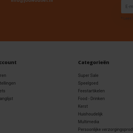
info@jouwoutlet.nl
* Lees 
account
Categorieën
eren
Super Sale
tellingen
Speelgoed
ets
Feestartikelen
anglijst
Food - Drinken
Kerst
Huishoudelijk
Multimedia
Persoonlijke verzorgingspro