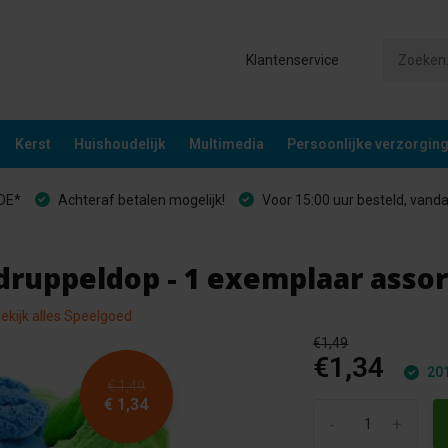
Klantenservice
Kerst
Huishoudelijk
Multimedia
Persoonlijke verzorgin
&DE*
Achteraf betalen mogelijk!
Voor 15:00 uur besteld, vand
druppeldop - 1 exemplaar assor
ekijk alles Speelgoed
€1,49
€1,34
201
€ 1,49
€ 1,34
-
+