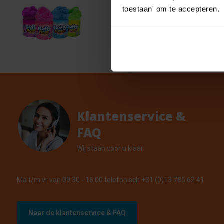
SLUBY
toestaan' om te accepteren.
€ 1,49
exemp
€ 1,34
201 Op 
Klantenservice &
FAQ
Wij staan voor u klaar.
Ma t/m vr van 09:30 - 16:00 telefonisch +31 (0)13 785 62 41
Naar de klantenservice & FAQ