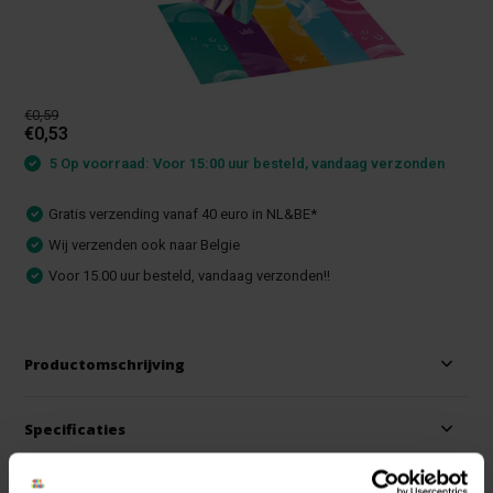
€0,59
€0,53
5 Op voorraad: Voor 15:00 uur besteld, vandaag verzonden
Gratis verzending vanaf 40 euro in NL&BE*
Wij verzenden ook naar Belgie
Voor 15.00 uur besteld, vandaag verzonden!!
Productomschrijving
Specificaties