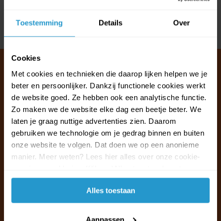
Reviews
Toestemming
Details
Over
Delen
Cookies
Met cookies en technieken die daarop lijken helpen we je
beter en persoonlijker. Dankzij functionele cookies werkt
Klantenservice & FAQ
de website goed. Ze hebben ook een analytische functie.
Wij staan voor u klaar.
Zo maken we de website elke dag een beetje beter. We
laten je graag nuttige advertenties zien. Daarom
gebruiken we technologie om je gedrag binnen en buiten
Ma t/m vr van 09:30 - 16:00 telefonisch
onze website te volgen. Dat doen we op een anonieme
+31 (0)13 785 62 41
manier. Meer weten? Lees hier alles over onze cookie-
en privacyverklaring. Klik op 'Alles toestaan' om te
Naar de klantenservice & FAQ
accepteren.
Alles toestaan
+31 (0)13 785 62 41
info@jouwoutlet.nl
Aanpassen