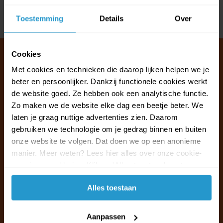
Toestemming
Details
Over
Delen
Cookies
Met cookies en technieken die daarop lijken helpen we je
beter en persoonlijker. Dankzij functionele cookies werkt
Klantenservice & FAQ
de website goed. Ze hebben ook een analytische functie.
Wij staan voor u klaar.
Zo maken we de website elke dag een beetje beter. We
laten je graag nuttige advertenties zien. Daarom
Ma t/m vr van 09:30 - 16:00 telefonisch
gebruiken we technologie om je gedrag binnen en buiten
+31 (0)13 785 62 41
onze website te volgen. Dat doen we op een anonieme
manier. Meer weten? Lees hier alles over onze cookie-
en privacyverklaring. Klik op 'Alles toestaan' om te
Naar de klantenservice & FAQ
accepteren.
Alles toestaan
+31 (0)13 785 62 41
info@jouwoutlet.nl
Aanpassen