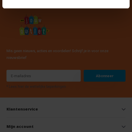
Mis geen nieuws, acties en voordelen! Schrijf je in voor onze
nieuwsbrief
Abonneer
* Lees hier de wettelijke beperkingen
Klantenservice
Mijn account