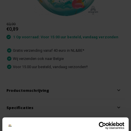
€0,99
€0,89
1 Op voorraad: Voor 15:00 uur besteld, vandaag verzonden
Gratis verzending vanaf 40 euro in NL&BE*
Wij verzenden ook naar Belgie
Voor 15.00 uur besteld, vandaag verzonden!!
Productomschrijving
Specificaties
Reviews