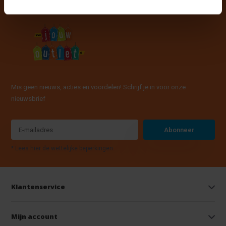
Mis geen nieuws, acties en voordelen! Schrijf je in voor onze
nieuwsbrief
Abonneer
* Lees hier de wettelijke beperkingen
Klantenservice
Mijn account