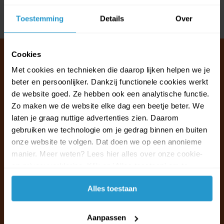
Toestemming
Details
Over
Delen
Cookies
Met cookies en technieken die daarop lijken helpen we je
beter en persoonlijker. Dankzij functionele cookies werkt
Klantenservice & FAQ
de website goed. Ze hebben ook een analytische functie.
Wij staan voor u klaar.
Zo maken we de website elke dag een beetje beter. We
laten je graag nuttige advertenties zien. Daarom
Ma t/m vr van 09:30 - 16:00 telefonisch
gebruiken we technologie om je gedrag binnen en buiten
+31 (0)13 785 62 41
onze website te volgen. Dat doen we op een anonieme
manier. Meer weten? Lees hier alles over onze cookie-
en privacyverklaring. Klik op 'Alles toestaan' om te
Naar de klantenservice & FAQ
accepteren.
Alles toestaan
+31 (0)13 785 62 41
info@jouwoutlet.nl
Aanpassen