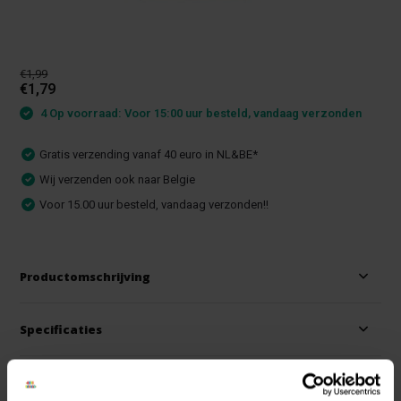
€1,99
€1,79
4 Op voorraad: Voor 15:00 uur besteld, vandaag verzonden
Gratis verzending vanaf 40 euro in NL&BE*
Wij verzenden ook naar Belgie
Voor 15.00 uur besteld, vandaag verzonden!!
Productomschrijving
Specificaties
Reviews