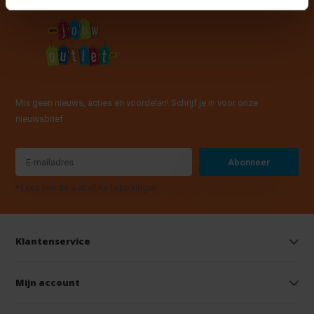
Mis geen nieuws, acties en voordelen! Schrijf je in voor onze
nieuwsbrief
Abonneer
* Lees hier de wettelijke beperkingen
Klantenservice
Mijn account