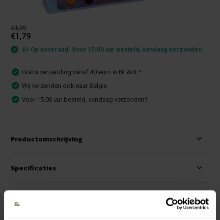
€1,99
€1,79
61 Op voorraad: Voor 15:00 uur besteld, vandaag verzonden
Gratis verzending vanaf 40 euro in NL&BE*
Wij verzenden ook naar Belgie
Voor 15.00 uur besteld, vandaag verzonden!!
Productomschrijving
Specificaties
Reviews