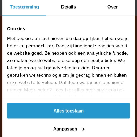
Delen
Toestemming
Details
Over
Cookies
Met cookies en technieken die daarop lijken helpen we je
Klantenservice & FAQ
beter en persoonlijker. Dankzij functionele cookies werkt
Wij staan voor u klaar.
de website goed. Ze hebben ook een analytische functie.
Zo maken we de website elke dag een beetje beter. We
laten je graag nuttige advertenties zien. Daarom
Ma t/m vr van 09:30 - 16:00 telefonisch
gebruiken we technologie om je gedrag binnen en buiten
+31 (0)13 785 62 41
onze website te volgen. Dat doen we op een anonieme
manier. Meer weten? Lees hier alles over onze cookie-
Naar de klantenservice & FAQ
en privacyverklaring. Klik op 'Alles toestaan' om te
accepteren.
+31 (0)13 785 62 41
Alles toestaan
info@jouwoutlet.nl
Aanpassen