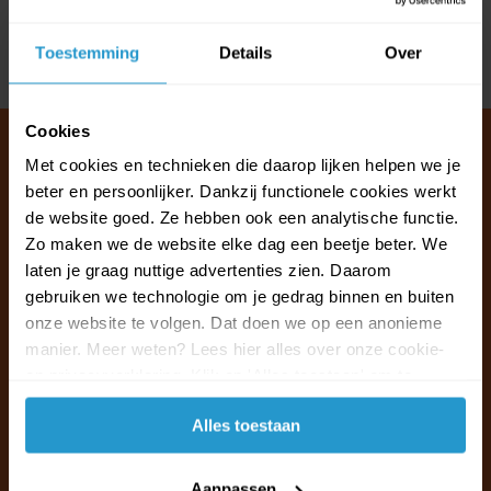
Reviews
Toestemming
Details
Over
Delen
Cookies
Met cookies en technieken die daarop lijken helpen we je
beter en persoonlijker. Dankzij functionele cookies werkt
Klantenservice & FAQ
de website goed. Ze hebben ook een analytische functie.
Wij staan voor u klaar.
Zo maken we de website elke dag een beetje beter. We
laten je graag nuttige advertenties zien. Daarom
gebruiken we technologie om je gedrag binnen en buiten
Ma t/m vr van 09:30 - 16:00 telefonisch
onze website te volgen. Dat doen we op een anonieme
+31 (0)13 785 62 41
manier. Meer weten? Lees hier alles over onze cookie-
en privacyverklaring. Klik op 'Alles toestaan' om te
Naar de klantenservice & FAQ
accepteren.
Alles toestaan
+31 (0)13 785 62 41
info@jouwoutlet.nl
Aanpassen