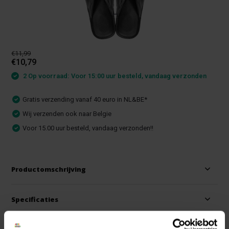
€11,99
€10,79
2 Op voorraad: Voor 15:00 uur besteld, vandaag verzonden
Gratis verzending vanaf 40 euro in NL&BE*
Wij verzenden ook naar Belgie
Voor 15.00 uur besteld, vandaag verzonden!!
Productomschrijving
Specificaties