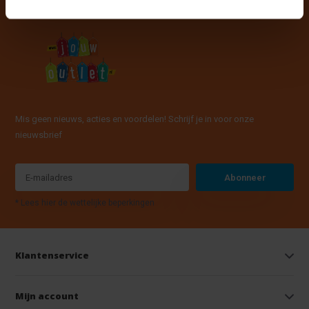
Mis geen nieuws, acties en voordelen! Schrijf je in voor onze
nieuwsbrief
Abonneer
* Lees hier de wettelijke beperkingen
Klantenservice
Mijn account