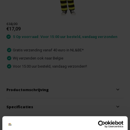
€18,99
€17,09
5 Op voorraad: Voor 15:00 uur besteld, vandaag verzonden
Gratis verzending vanaf 40 euro in NL&BE*
Wij verzenden ook naar Belgie
Voor 15.00 uur besteld, vandaag verzonden!!
Productomschrijving
Specificaties
Reviews