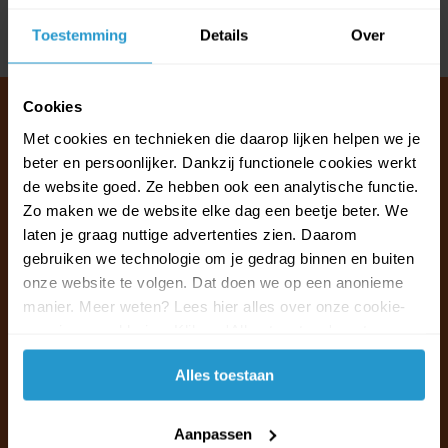
Toestemming
Details
Over
Delen
Cookies
Met cookies en technieken die daarop lijken helpen we je
beter en persoonlijker. Dankzij functionele cookies werkt
Klantenservice & FAQ
de website goed. Ze hebben ook een analytische functie.
Wij staan voor u klaar.
Zo maken we de website elke dag een beetje beter. We
laten je graag nuttige advertenties zien. Daarom
Ma t/m vr van 09:30 - 16:00 telefonisch
gebruiken we technologie om je gedrag binnen en buiten
+31 (0)13 785 62 41
onze website te volgen. Dat doen we op een anonieme
manier. Meer weten? Lees hier alles over onze cookie-
en privacyverklaring. Klik op 'Alles toestaan' om te
Naar de klantenservice & FAQ
accepteren.
Alles toestaan
+31 (0)13 785 62 41
info@jouwoutlet.nl
Aanpassen