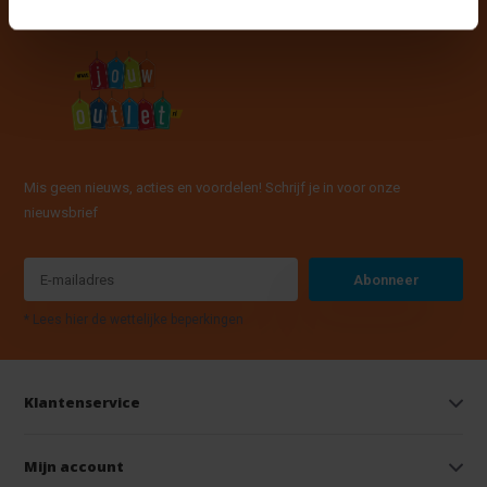
Mis geen nieuws, acties en voordelen! Schrijf je in voor onze
nieuwsbrief
Abonneer
* Lees hier de wettelijke beperkingen
Klantenservice
Mijn account