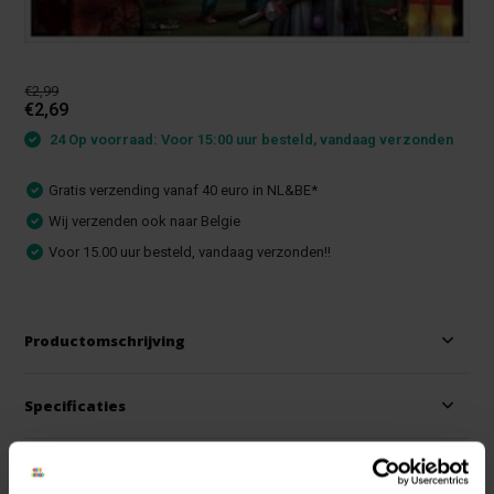
€2,99
€2,69
24 Op voorraad: Voor 15:00 uur besteld, vandaag verzonden
Gratis verzending vanaf 40 euro in NL&BE*
Wij verzenden ook naar Belgie
Voor 15.00 uur besteld, vandaag verzonden!!
Productomschrijving
Specificaties
Reviews