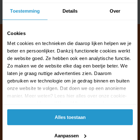
Toestemming
Details
Over
Delen
Cookies
Met cookies en technieken die daarop lijken helpen we je
beter en persoonlijker. Dankzij functionele cookies werkt
Klantenservice & FAQ
de website goed. Ze hebben ook een analytische functie.
Wij staan voor u klaar.
Zo maken we de website elke dag een beetje beter. We
laten je graag nuttige advertenties zien. Daarom
Ma t/m vr van 09:30 - 16:00 telefonisch
gebruiken we technologie om je gedrag binnen en buiten
+31 (0)13 785 62 41
onze website te volgen. Dat doen we op een anonieme
manier. Meer weten? Lees hier alles over onze cookie-
en privacyverklaring. Klik op 'Alles toestaan' om te
Naar de klantenservice & FAQ
accepteren.
Alles toestaan
+31 (0)13 785 62 41
info@jouwoutlet.nl
Aanpassen