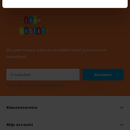
Mis geen nieuws, acties en voordelen! Schrijf je in voor onze
nieuwsbrief
Abonneer
* Lees hier de wettelijke beperkingen
Klantenservice
Mijn account