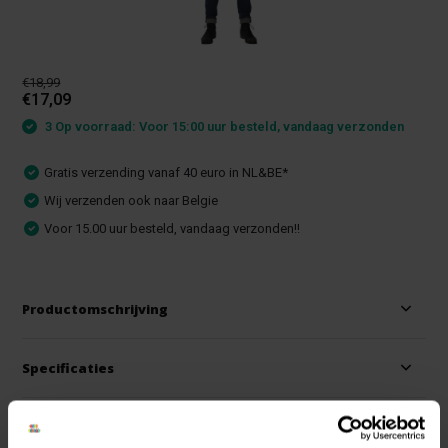
€18,99
€17,09
3 Op voorraad: Voor 15:00 uur besteld, vandaag verzonden
Gratis verzending vanaf 40 euro in NL&BE*
Wij verzenden ook naar Belgie
Voor 15.00 uur besteld, vandaag verzonden!!
Productomschrijving
Specificaties
Reviews