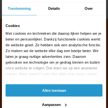
Toestemming
Details
Over
Delen
Cookies
Met cookies en technieken die daarop lijken helpen we je
beter en persoonlijker. Dankzij functionele cookies werkt
Klantenservice & FAQ
de website goed. Ze hebben ook een analytische functie.
Wij staan voor u klaar.
Zo maken we de website elke dag een beetje beter. We
laten je graag nuttige advertenties zien. Daarom
Ma t/m vr van 09:30 - 16:00 telefonisch
gebruiken we technologie om je gedrag binnen en buiten
+31 (0)13 785 62 41
onze website te volgen. Dat doen we op een anonieme
manier. Meer weten? Lees hier alles over onze cookie-
en privacyverklaring. Klik op 'Alles toestaan' om te
Naar de klantenservice & FAQ
accepteren.
Alles toestaan
+31 (0)13 785 62 41
info@jouwoutlet.nl
Aanpassen