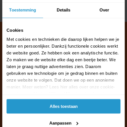
Toestemming
Details
Over
Delen
Cookies
Met cookies en technieken die daarop lijken helpen we je
beter en persoonlijker. Dankzij functionele cookies werkt
Klantenservice & FAQ
de website goed. Ze hebben ook een analytische functie.
Wij staan voor u klaar.
Zo maken we de website elke dag een beetje beter. We
laten je graag nuttige advertenties zien. Daarom
Ma t/m vr van 09:30 - 16:00 telefonisch
gebruiken we technologie om je gedrag binnen en buiten
+31 (0)13 785 62 41
onze website te volgen. Dat doen we op een anonieme
manier. Meer weten? Lees hier alles over onze cookie-
en privacyverklaring. Klik op 'Alles toestaan' om te
Naar de klantenservice & FAQ
accepteren.
Alles toestaan
+31 (0)13 785 62 41
info@jouwoutlet.nl
Aanpassen