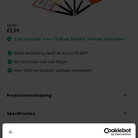
€3,99
€3,59
2 Op voorraad: Voor 15:00 uur besteld, vandaag verzonden
Gratis verzending vanaf 40 euro in NL&BE*
Wij verzenden ook naar Belgie
Voor 15.00 uur besteld, vandaag verzonden!!
Productomschrijving
Specificaties
Reviews