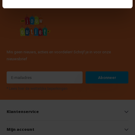
Mis geen nieuws, acties en voordelen! Schrijf je in voor onze
nieuwsbrief
Abonneer
* Lees hier de wettelijke beperkingen
Klantenservice
Mijn account