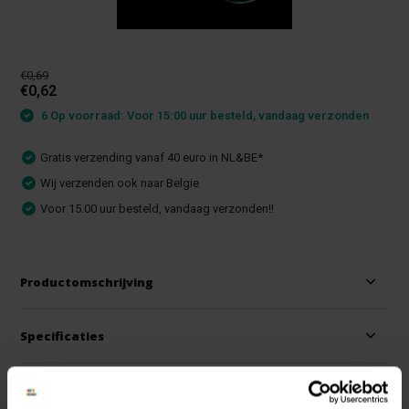
€0,69
€0,62
6 Op voorraad: Voor 15:00 uur besteld, vandaag verzonden
Gratis verzending vanaf 40 euro in NL&BE*
Wij verzenden ook naar Belgie
Voor 15.00 uur besteld, vandaag verzonden!!
Productomschrijving
Specificaties
Reviews