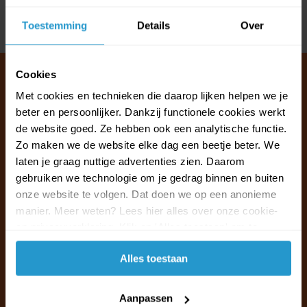
Toestemming
Details
Over
Delen
Cookies
Met cookies en technieken die daarop lijken helpen we je
beter en persoonlijker. Dankzij functionele cookies werkt
Klantenservice & FAQ
de website goed. Ze hebben ook een analytische functie.
Wij staan voor u klaar.
Zo maken we de website elke dag een beetje beter. We
laten je graag nuttige advertenties zien. Daarom
Ma t/m vr van 09:30 - 16:00 telefonisch
gebruiken we technologie om je gedrag binnen en buiten
+31 (0)13 785 62 41
onze website te volgen. Dat doen we op een anonieme
manier. Meer weten? Lees hier alles over onze cookie-
en privacyverklaring. Klik op 'Alles toestaan' om te
Naar de klantenservice & FAQ
accepteren.
Alles toestaan
+31 (0)13 785 62 41
info@jouwoutlet.nl
Aanpassen