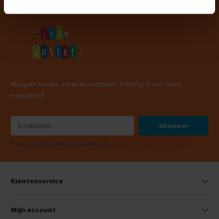
Mis geen nieuws, acties en voordelen! Schrijf je in voor onze
nieuwsbrief
Abonneer
* Lees hier de wettelijke beperkingen
Klantenservice
Mijn account