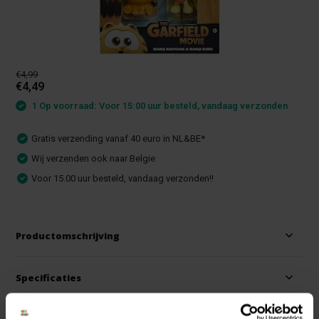
€4,99
€4,49
1 Op voorraad: Voor 15:00 uur besteld, vandaag verzonden
Gratis verzending vanaf 40 euro in NL&BE*
Wij verzenden ook naar Belgie
Voor 15.00 uur besteld, vandaag verzonden!!
Productomschrijving
Specificaties