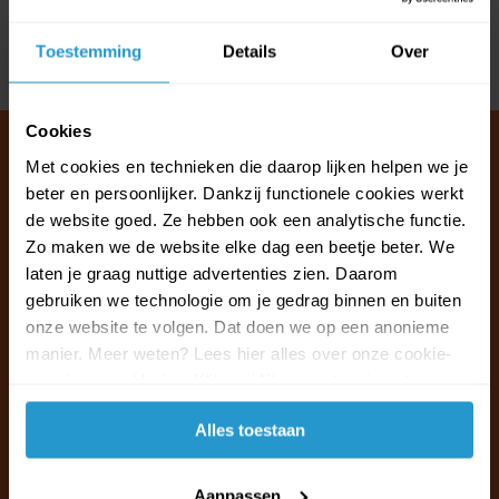
Reviews
Toestemming
Details
Over
Delen
Cookies
Met cookies en technieken die daarop lijken helpen we je
beter en persoonlijker. Dankzij functionele cookies werkt
Klantenservice & FAQ
de website goed. Ze hebben ook een analytische functie.
Wij staan voor u klaar.
Zo maken we de website elke dag een beetje beter. We
laten je graag nuttige advertenties zien. Daarom
gebruiken we technologie om je gedrag binnen en buiten
Ma t/m vr van 09:30 - 16:00 telefonisch
onze website te volgen. Dat doen we op een anonieme
+31 (0)13 785 62 41
manier. Meer weten? Lees hier alles over onze cookie-
en privacyverklaring. Klik op 'Alles toestaan' om te
Naar de klantenservice & FAQ
accepteren.
Alles toestaan
+31 (0)13 785 62 41
info@jouwoutlet.nl
Aanpassen