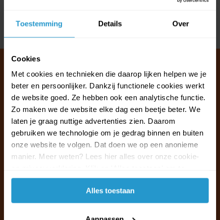
Reviews
Toestemming
Details
Over
Delen
Cookies
Met cookies en technieken die daarop lijken helpen we je
beter en persoonlijker. Dankzij functionele cookies werkt
Klantenservice & FAQ
de website goed. Ze hebben ook een analytische functie.
Wij staan voor u klaar.
Zo maken we de website elke dag een beetje beter. We
laten je graag nuttige advertenties zien. Daarom
gebruiken we technologie om je gedrag binnen en buiten
Ma t/m vr van 09:30 - 16:00 telefonisch
onze website te volgen. Dat doen we op een anonieme
+31 (0)13 785 62 41
manier. Meer weten? Lees hier alles over onze cookie-
en privacyverklaring. Klik op 'Alles toestaan' om te
Naar de klantenservice & FAQ
accepteren.
Alles toestaan
+31 (0)13 785 62 41
info@jouwoutlet.nl
Aanpassen