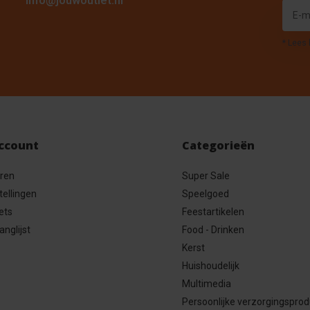
info@jouwoutlet.nl
* Lees 
account
Categorieën
eren
Super Sale
tellingen
Speelgoed
ets
Feestartikelen
anglijst
Food - Drinken
Kerst
Huishoudelijk
Multimedia
Persoonlijke verzorgingspro