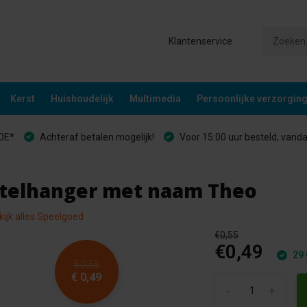
Klantenservice
Kerst
Huishoudelijk
Multimedia
Persoonlijke verzorgin
&DE*
Achteraf betalen mogelijk!
Voor 15:00 uur besteld, vand
eutelhanger met naam Theo
kijk alles Speelgoed
€0,55
€0,49
29 
€ 0,55
€ 0,49
-
+