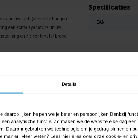
Specificaties
om aan uw (auto)sleutel te hangen
EAN
ring een echte eyecatcher in uw
meter lang en 7,5 centimeter breed.
Details
 daarop lijken helpen we je beter en persoonlijker. Dankzij func
een analytische functie. Zo maken we de website elke dag een b
ien. Daarom gebruiken we technologie om je gedrag binnen en bui
manier. Meer weten? Lees hier alles over onze cookie- en privac