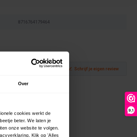
8716764179464
Schrijf je eigen review
Over
9,1
tionele cookies werkt de
eetje beter. We laten je
ten onze website te volgen.
yverklaring. Klik op 'Alles