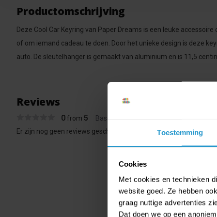
Productomschrijving
Deze Cool Car Keyring van Paper Dreams is een leuke accessoire 
of om iemand cadeau te doen. Door het unieke design is deze key
auto. De sleutelhanger is gemaakt van aluminium en is 11,5 centi
Reviews
0
5
from
Based on 0 reviews
Er zijn nog geen reviews geschreven over dit product..
Toestemming
Cookies
Met cookies en technieken die
website goed. Ze hebben ook 
graag nuttige advertenties z
Dat doen we op een anonieme 