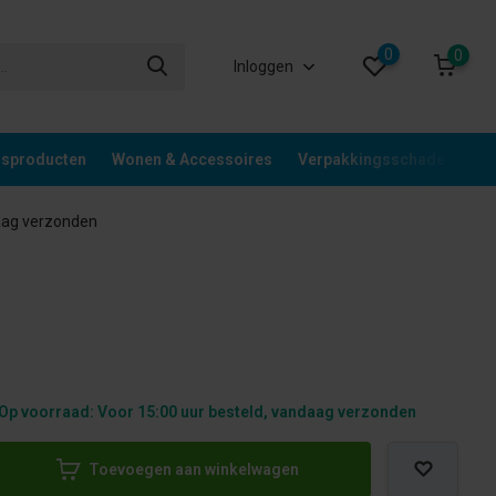
0
0
Inloggen
gsproducten
Wonen & Accessoires
Verpakkingsschade
Div
aag verzonden
Op voorraad: Voor 15:00 uur besteld, vandaag verzonden
Toevoegen aan winkelwagen