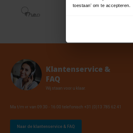
Cool 
toestaan' om te accepteren.
€ 0,55
naam
€ 0,49
29 Op v
Klantenservice &
FAQ
Wij staan voor u klaar.
Ma t/m vr van 09:30 - 16:00 telefonisch +31 (0)13 785 62 41
Naar de klantenservice & FAQ