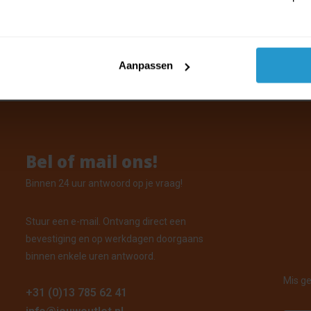
car keyrings - Auto sleutelhanger m
 Theo
oorraad: Voor 15:00 uur besteld, vandaag verzonden
Aanpassen
Bel of mail ons!
Binnen 24 uur antwoord op je vraag!
Stuur een e-mail. Ontvang direct een
bevestiging en op werkdagen doorgaans
binnen enkele uren antwoord.
Mis ge
+31 (0)13 785 62 41