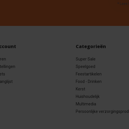
* Lees 
account
Categorieën
eren
Super Sale
tellingen
Speelgoed
ets
Feestartikelen
anglijst
Food - Drinken
Kerst
Huishoudelijk
Multimedia
Persoonlijke verzorgingspro