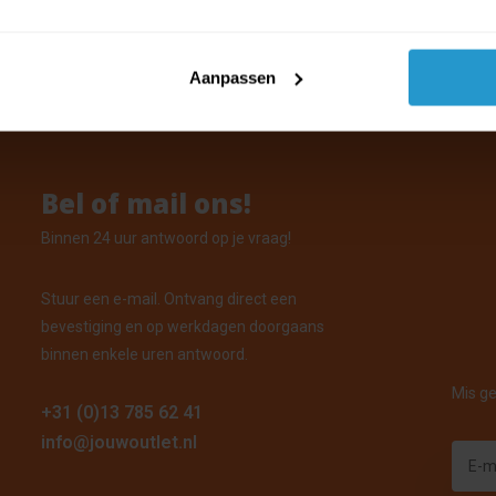
voorraad: Voor 15:00 uur besteld, vandaag verzonden
Aanpassen
Bel of mail ons!
Binnen 24 uur antwoord op je vraag!
Stuur een e-mail. Ontvang direct een
bevestiging en op werkdagen doorgaans
binnen enkele uren antwoord.
Mis ge
+31 (0)13 785 62 41
info@jouwoutlet.nl