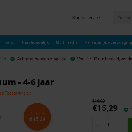
Klantenservice
Kerst
Huishoudelijk
Multimedia
Persoonlijke verzorgin
&DE*
Achteraf betalen mogelijk!
Voor 15:00 uur besteld, vand
um - 4-6 jaar
les Feestartikelen
€16,99
€15,29
1
€ 16,99
€ 15,29
-
+