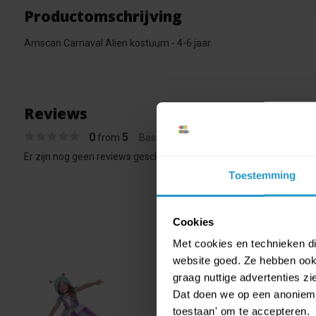
Productomschrijving
Amscan Carnaval Alien kostuum - 4-6 jaar.
Reviews
0
5
from
Based on 0 reviews
Er zijn nog geen reviews geschreven over dit product..
Toestemming
Cookies
Met cookies en technieken die
website goed. Ze hebben ook 
graag nuttige advertenties z
Dat doen we op een anonieme 
Amsca
€ 16,99
toestaan' om te accepteren.