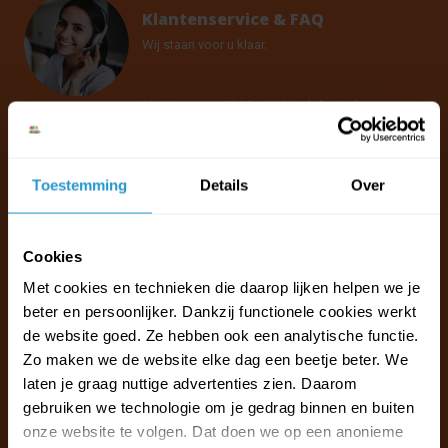
Klantenservice & FAQ
Wij staan voor u klaar.
Ma t/m vr van 09:30 - 16:00 telefonisch
+31 (0)13 785 62 41
Toestemming
Details
Over
Naar de klantenservice & FAQ
+31 (0)13 785 62 41
info@jouwoutlet.nl
Cookies
Met cookies en technieken die daarop lijken helpen we je
beter en persoonlijker. Dankzij functionele cookies werkt
de website goed. Ze hebben ook een analytische functie.
Zo maken we de website elke dag een beetje beter. We
laten je graag nuttige advertenties zien. Daarom
gebruiken we technologie om je gedrag binnen en buiten
onze website te volgen. Dat doen we op een anonieme