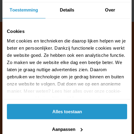
Delen
Toestemming
Details
Over
Cookies
Met cookies en technieken die daarop lijken helpen we je
beter en persoonlijker. Dankzij functionele cookies werkt
Klantenservice & FAQ
de website goed. Ze hebben ook een analytische functie.
Wij staan voor u klaar.
Zo maken we de website elke dag een beetje beter. We
laten je graag nuttige advertenties zien. Daarom
Ma t/m vr van 09:30 - 16:00 telefonisch
gebruiken we technologie om je gedrag binnen en buiten
+31 (0)13 785 62 41
onze website te volgen. Dat doen we op een anonieme
manier. Meer weten? Lees hier alles over onze cookie-
en privacyverklaring. Klik op 'Alles toestaan' om te
Naar de klantenservice & FAQ
accepteren.
Alles toestaan
+31 (0)13 785 62 41
info@jouwoutlet.nl
Aanpassen