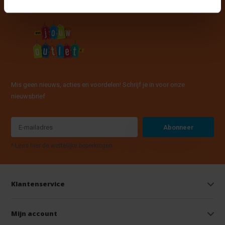
Mis geen nieuws, acties en voordelen! Schrijf je in voor onze
nieuwsbrief
Abonneer
* Lees hier de wettelijke beperkingen
Klantenservice
Mijn account