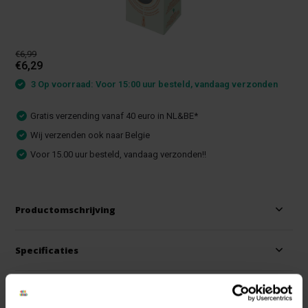
€6,99
€6,29
3 Op voorraad: Voor 15:00 uur besteld, vandaag verzonden
Gratis verzending vanaf 40 euro in NL&BE*
Wij verzenden ook naar Belgie
Voor 15.00 uur besteld, vandaag verzonden!!
Productomschrijving
Specificaties
Reviews