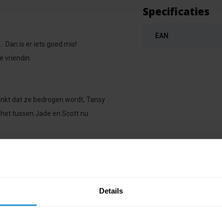
Specificaties
EAN
 Dan is er iets goed mis!
 vriendin.
enkt dat ze bedrogen wordt, Tansy
l het tussen Jade en Scott nu
Details