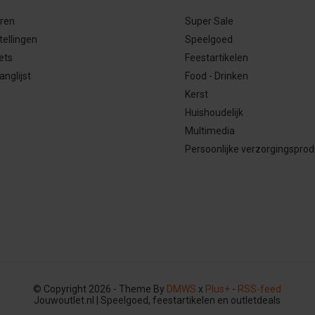
eren
Super Sale
tellingen
Speelgoed
ets
Feestartikelen
anglijst
Food - Drinken
Kerst
Huishoudelijk
Multimedia
Persoonlijke verzorgingspro
© Copyright 2026 - Theme By
DMWS
x
Plus+
-
RSS-feed
Jouwoutlet.nl | Speelgoed, feestartikelen en outletdeals