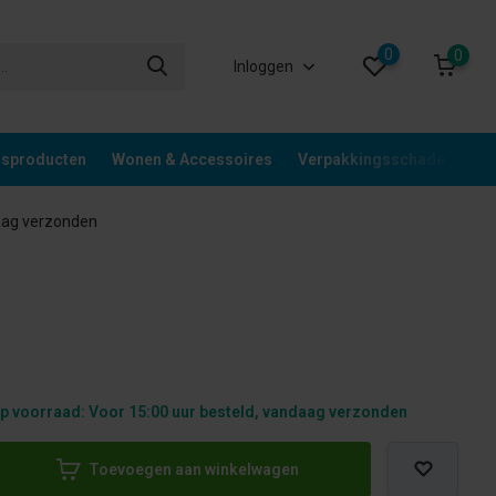
0
0
Inloggen
gsproducten
Wonen & Accessoires
Verpakkingsschade
Div
aag verzonden
p voorraad: Voor 15:00 uur besteld, vandaag verzonden
Toevoegen aan winkelwagen