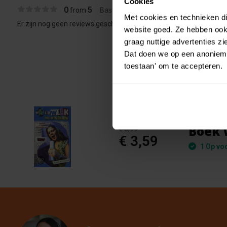
Cookies
0
5
from
Based on 0 reviews
Met cookies en technieken die
Er zijn nog geen reviews geschreven over dit product..
website goed. Ze hebben ook 
graag nuttige advertenties z
Dat doen we op een anonieme 
toestaan' om te accepteren.
Boek 
€ 3,99
€ 3,59
1 Op vo