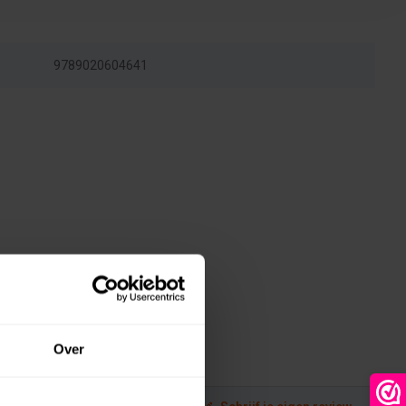
9789020604641
Over