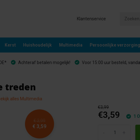
Klantenservice
Kerst
Huishoudelijk
Multimedia
Persoonlijke verzorgin
&DE*
Achteraf betalen mogelijk!
Voor 15:00 uur besteld, vand
e treden
ekijk alles Multimedia
€3,99
€3,59
1 O
€ 3,99
€ 3,59
-
+