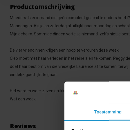
Productomschrijving
Moeders. Is er iemand die géén compleet geschifte ouders heeft?
Maandagen. Als je op zaterdag al uitkijkt naar maandag op school...
Mijn geheim. Sommige dingen vertel je niemand, zelfs niet je beste
De vier vriendinnen krijgen een hoop te verduren deze week.
Cleo moet met haar verleden in het reine zien te komen, Peggy d
doet haar best om van die vreselijke Laurence af te komen, terwij
eindelijk goed lijkt te gaan...
Het worden weer zeven drukke en rare dagen.
Wat een week!
Toestemming
Reviews