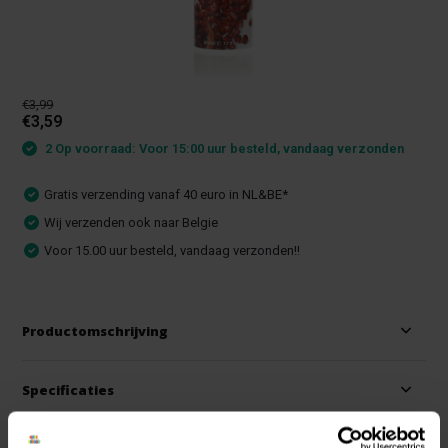
€3,99
€3,59
2 Op voorraad: Voor 15:00 uur besteld, vandaag verzonden
Gratis verzending vanaf 40 euro in NL&BE*
Wij verzenden ook naar Belgie
Voor 15.00 uur besteld, vandaag verzonden!!
Productomschrijving
Specificaties