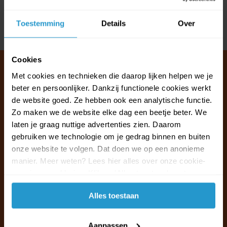
Reviews
Toestemming
Details
Over
Delen
Cookies
Met cookies en technieken die daarop lijken helpen we je
beter en persoonlijker. Dankzij functionele cookies werkt
Klantenservice & FAQ
de website goed. Ze hebben ook een analytische functie.
Wij staan voor u klaar.
Zo maken we de website elke dag een beetje beter. We
laten je graag nuttige advertenties zien. Daarom
gebruiken we technologie om je gedrag binnen en buiten
Ma t/m vr van 09:30 - 16:00 telefonisch
onze website te volgen. Dat doen we op een anonieme
+31 (0)13 785 62 41
manier. Meer weten? Lees hier alles over onze cookie-
en privacyverklaring. Klik op 'Alles toestaan' om te
Naar de klantenservice & FAQ
accepteren.
Alles toestaan
+31 (0)13 785 62 41
info@jouwoutlet.nl
Aanpassen