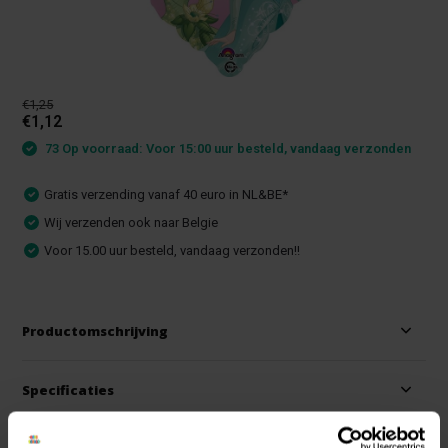
€1,25
€1,12
73 Op voorraad: Voor 15:00 uur besteld, vandaag verzonden
Gratis verzending vanaf 40 euro in NL&BE*
Wij verzenden ook naar Belgie
Voor 15.00 uur besteld, vandaag verzonden!!
Productomschrijving
Specificaties