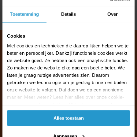
Reviews
Toestemming
Details
Over
Delen
Cookies
Met cookies en technieken die daarop lijken helpen we je
beter en persoonlijker. Dankzij functionele cookies werkt
Klantenservice & FAQ
de website goed. Ze hebben ook een analytische functie.
Wij staan voor u klaar.
Zo maken we de website elke dag een beetje beter. We
laten je graag nuttige advertenties zien. Daarom
gebruiken we technologie om je gedrag binnen en buiten
Ma t/m vr van 09:30 - 16:00 telefonisch
onze website te volgen. Dat doen we op een anonieme
+31 (0)13 785 62 41
manier. Meer weten? Lees hier alles over onze cookie-
en privacyverklaring. Klik op 'Alles toestaan' om te
Naar de klantenservice & FAQ
accepteren.
Alles toestaan
+31 (0)13 785 62 41
info@jouwoutlet.nl
Aanpassen