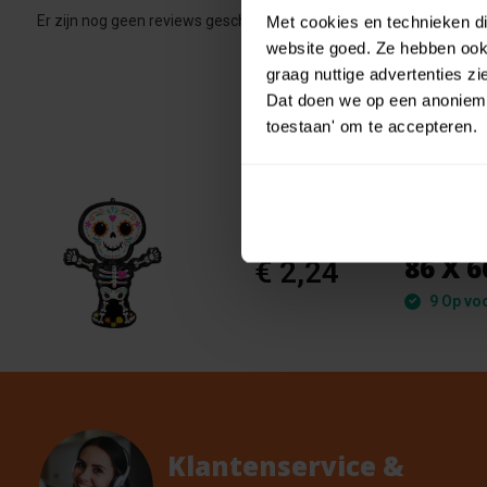
Er zijn nog geen reviews geschreven over dit product..
Met cookies en technieken die
website goed. Ze hebben ook 
graag nuttige advertenties z
Dat doen we op een anonieme 
toestaan' om te accepteren.
Anagr
€ 2,49
86 X 
€ 2,24
9 Op vo
Klantenservice &