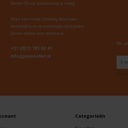
Binnen 24 uur antwoord op je vraag!
Stuur een e-mail. Ontvang direct een
bevestiging en op werkdagen doorgaans
binnen enkele uren antwoord.
Mis ge
+31 (0)13 785 62 41
info@jouwoutlet.nl
* Lees 
account
Categorieën