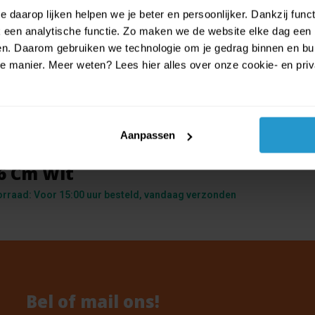
 daarop lijken helpen we je beter en persoonlijker. Dankzij func
een analytische functie. Zo maken we de website elke dag een b
ien. Daarom gebruiken we technologie om je gedrag binnen en bui
manier. Meer weten? Lees hier alles over onze cookie- en privac
Aanpassen
am Folieballon Day Of The Dead Sk
66 Cm Wit
orraad: Voor 15:00 uur besteld, vandaag verzonden
Bel of mail ons!