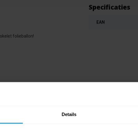
Specificaties
EAN
elet folieballon!
Details