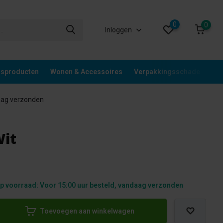
0
0
Inloggen
gsproducten
Wonen & Accessoires
Verpakkingsschade
Div
aag verzonden
Wit
p voorraad: Voor 15:00 uur besteld, vandaag verzonden
Toevoegen aan winkelwagen