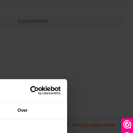
0026635434607
Over
Schrijf je eigen review