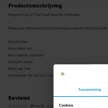
Productomschrijving
Anagram Day Of The Dead Skeleton folieballon
Maak jouw Halloween feestje helemaal compleet met deze leuke sk
Specificaties:
Kleur ballon: wit
Kleur opdruk: multicolor
Geslacht: unisex
Materiaal: folie
Afmetingen: 86 x 66 cm (l x b)
Toestemming
Reviews
Cookies
0
5
from
Based on 0 reviews