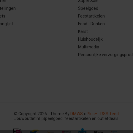
eren
Super Sale
tellingen
Speelgoed
ets
Feestartikelen
anglijst
Food - Drinken
Kerst
Huishoudelijk
Multimedia
Persoonlijke verzorgingspro
© Copyright 2026 - Theme By
DMWS
x
Plus+
-
RSS-feed
Jouwoutlet.nl | Speelgoed, feestartikelen en outletdeals