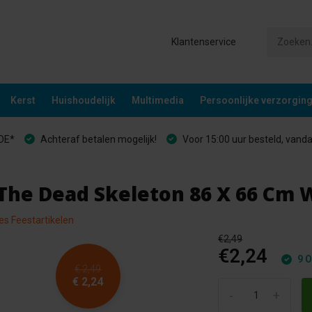
Klantenservice
Kerst
Huishoudelijk
Multimedia
Persoonlijke verzorgin
&DE*
Achteraf betalen mogelijk!
Voor 15:00 uur besteld, vand
The Dead Skeleton 86 X 66 Cm 
les Feestartikelen
€2,49
€2,24
9 O
€ 2,49
€ 2,24
-
+