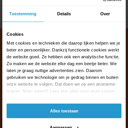
Reviews
Toestemming
Details
Over
Delen
Cookies
Met cookies en technieken die daarop lijken helpen we je
beter en persoonlijker. Dankzij functionele cookies werkt
Klantenservice & FAQ
de website goed. Ze hebben ook een analytische functie.
Wij staan voor u klaar.
Zo maken we de website elke dag een beetje beter. We
laten je graag nuttige advertenties zien. Daarom
gebruiken we technologie om je gedrag binnen en buiten
Ma t/m vr van 09:30 - 16:00 telefonisch
onze website te volgen. Dat doen we op een anonieme
+31 (0)13 785 62 41
manier. Meer weten? Lees hier alles over onze cookie-
en privacyverklaring. Klik op 'Alles toestaan' om te
Naar de klantenservice & FAQ
accepteren.
Alles toestaan
+31 (0)13 785 62 41
info@jouwoutlet.nl
Aanpassen