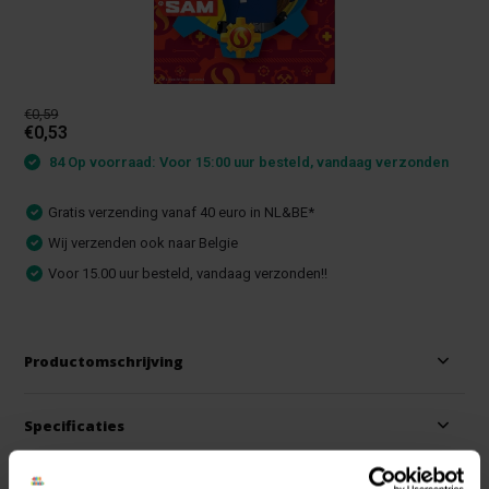
€0,59
€0,53
84 Op voorraad: Voor 15:00 uur besteld, vandaag verzonden
Gratis verzending vanaf 40 euro in NL&BE*
Wij verzenden ook naar Belgie
Voor 15.00 uur besteld, vandaag verzonden!!
Productomschrijving
Specificaties