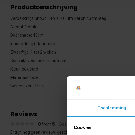
Productomschrijving
Verpakkingsinhoud: Trolls Helium Ballon 43cm leeg
Aantal: 1 stuk
Doorsnede: 43cm
Inhoud: leeg (standaard)
Zweeftijd: 1 tot 2 weken
Geschikt voor: helium en lucht
Kleur: gekleurd
Materiaal: folie
Bekend van: Trolls
Toestemming
Reviews
0
5
from
Based on 0 reviews
Cookies
Er zijn nog geen reviews geschreven over dit product..