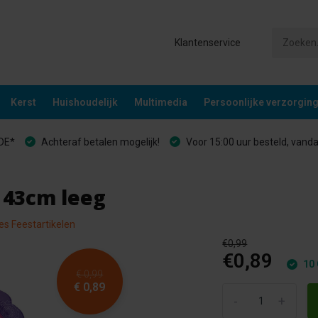
Klantenservice
Kerst
Huishoudelijk
Multimedia
Persoonlijke verzorgin
&DE*
Achteraf betalen mogelijk!
Voor 15:00 uur besteld, vand
 43cm leeg
les Feestartikelen
€0,99
€0,89
10 
€ 0,99
€ 0,89
-
+