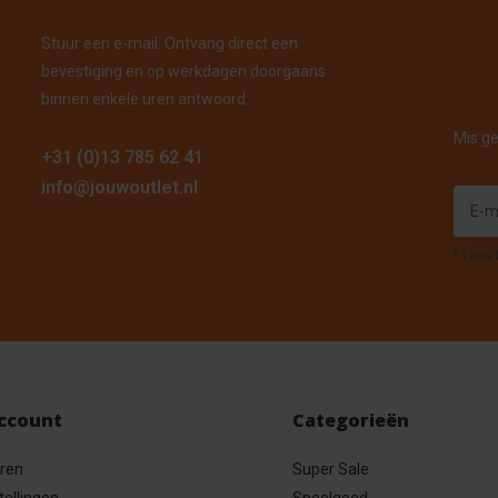
Stuur een e-mail. Ontvang direct een
bevestiging en op werkdagen doorgaans
binnen enkele uren antwoord.
Mis ge
+31 (0)13 785 62 41
info@jouwoutlet.nl
* Lees 
account
Categorieën
eren
Super Sale
tellingen
Speelgoed