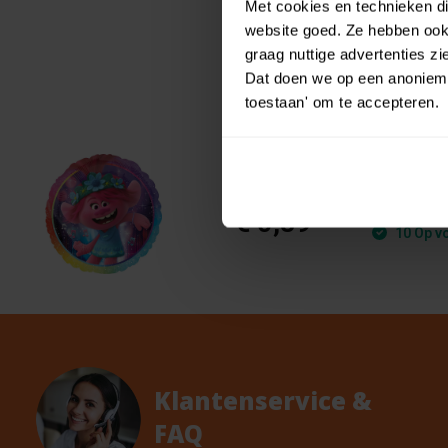
Met cookies en technieken die
website goed. Ze hebben ook 
graag nuttige advertenties z
Dat doen we op een anonieme 
toestaan' om te accepteren.
Amsca
€ 0,99
€ 0,89
10 Op v
Klantenservice &
FAQ