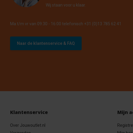
Wij staan voor u klaar.
Ma t/m vr van 09:30 - 16:00 telefonisch +31 (0)13 785 62 41
Naar de klantenservice & FAQ
Klantenservice
Mijn 
Over Jouwoutlet.nl
Registr
Verzenden
Mijn bes