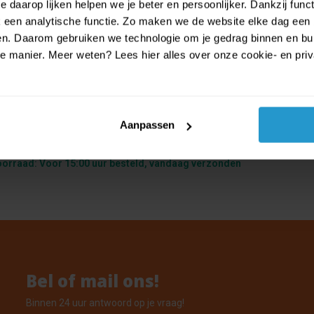
 daarop lijken helpen we je beter en persoonlijker. Dankzij func
een analytische functie. Zo maken we de website elke dag een b
ien. Daarom gebruiken we technologie om je gedrag binnen en bui
manier. Meer weten? Lees hier alles over onze cookie- en privac
Aanpassen
n Trolls Helium Ballon 43cm leeg
oorraad: Voor 15:00 uur besteld, vandaag verzonden
Bel of mail ons!
Binnen 24 uur antwoord op je vraag!