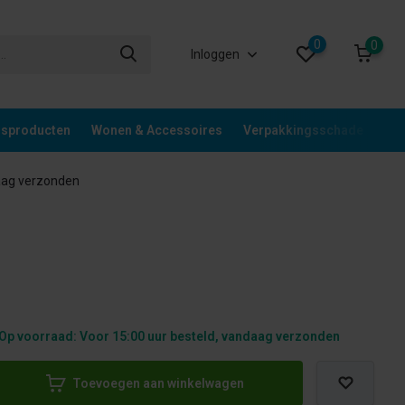
0
0
Inloggen
gsproducten
Wonen & Accessoires
Verpakkingsschade
Div
aag verzonden
Op voorraad: Voor 15:00 uur besteld, vandaag verzonden
Toevoegen aan winkelwagen