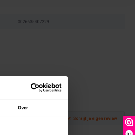
0026635407229
Over
Schrijf je eigen review
9,1