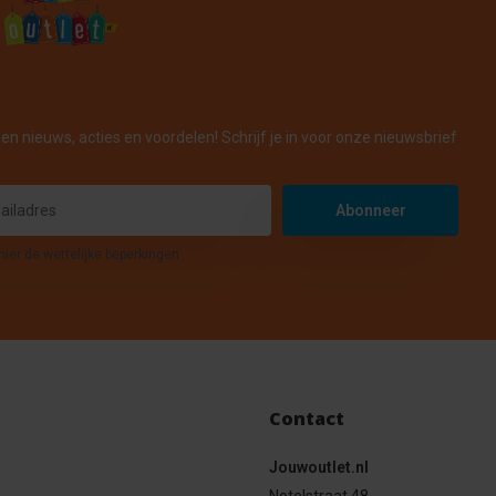
en nieuws, acties en voordelen! Schrijf je in voor onze nieuwsbrief
Abonneer
hier de wettelijke beperkingen
Contact
Jouwoutlet.nl
Notelstraat 48