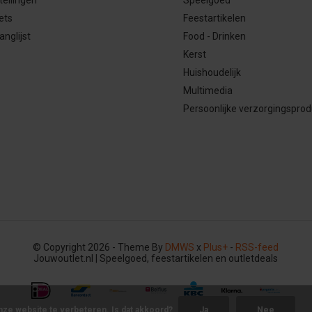
ets
Feestartikelen
anglijst
Food - Drinken
Kerst
Huishoudelijk
Multimedia
Persoonlijke verzorgingspro
© Copyright 2026 - Theme By
DMWS
x
Plus+
-
RSS-feed
Jouwoutlet.nl | Speelgoed, feestartikelen en outletdeals
nze website te verbeteren. Is dat akkoord?
Ja
Nee