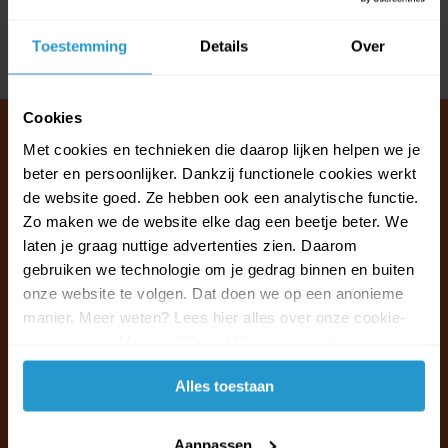
Reviews
Toestemming
Details
Over
Delen
Cookies
Met cookies en technieken die daarop lijken helpen we je
beter en persoonlijker. Dankzij functionele cookies werkt
Klantenservice & FAQ
de website goed. Ze hebben ook een analytische functie.
Wij staan voor u klaar.
Zo maken we de website elke dag een beetje beter. We
laten je graag nuttige advertenties zien. Daarom
gebruiken we technologie om je gedrag binnen en buiten
Ma t/m vr van 09:30 - 16:00 telefonisch
onze website te volgen. Dat doen we op een anonieme
+31 (0)13 785 62 41
manier. Meer weten? Lees hier alles over onze cookie-
en privacyverklaring. Klik op 'Alles toestaan' om te
Naar de klantenservice & FAQ
accepteren.
Alles toestaan
+31 (0)13 785 62 41
info@jouwoutlet.nl
Aanpassen