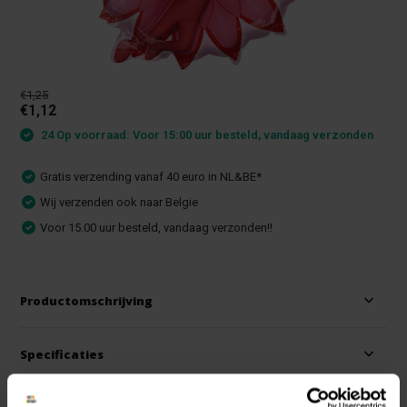
€1,25
€1,12
24 Op voorraad: Voor 15:00 uur besteld, vandaag verzonden
Gratis verzending vanaf 40 euro in NL&BE*
Wij verzenden ook naar Belgie
Voor 15.00 uur besteld, vandaag verzonden!!
Productomschrijving
Specificaties