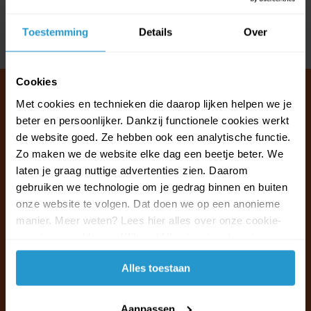
Reviews
Toestemming
Details
Over
Delen
Cookies
Met cookies en technieken die daarop lijken helpen we je
beter en persoonlijker. Dankzij functionele cookies werkt
Klantenservice & FAQ
de website goed. Ze hebben ook een analytische functie.
Wij staan voor u klaar.
Zo maken we de website elke dag een beetje beter. We
laten je graag nuttige advertenties zien. Daarom
gebruiken we technologie om je gedrag binnen en buiten
Ma t/m vr van 09:30 - 16:00 telefonisch
onze website te volgen. Dat doen we op een anonieme
+31 (0)13 785 62 41
manier. Meer weten? Lees hier alles over onze cookie-
en privacyverklaring. Klik op 'Alles toestaan' om te
Naar de klantenservice & FAQ
accepteren.
Alles toestaan
+31 (0)13 785 62 41
info@jouwoutlet.nl
Aanpassen