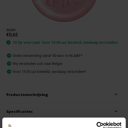
€0,69
€0,62
10 Op voorraad: Voor 15:00 uur besteld, vandaag verzonden
Gratis verzending vanaf 40 euro in NL&BE*
Wij verzenden ook naar Belgie
Voor 15.00 uur besteld, vandaag verzonden!!
Productomschrijving
Specificaties