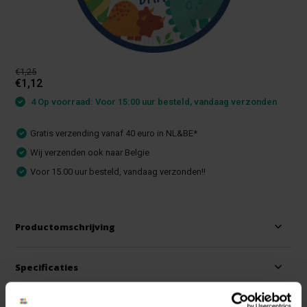
€1,25
€1,12
4 Op voorraad: Voor 15:00 uur besteld, vandaag verzonden
Gratis verzending vanaf 40 euro in NL&BE*
Wij verzenden ook naar Belgie
Voor 15.00 uur besteld, vandaag verzonden!!
Productomschrijving
Specificaties