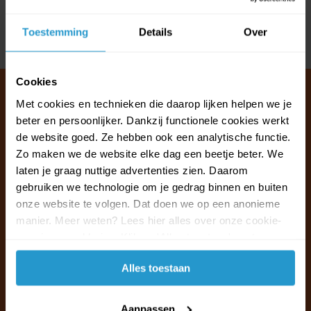
Reviews
Toestemming
Details
Over
Delen
Cookies
Met cookies en technieken die daarop lijken helpen we je
beter en persoonlijker. Dankzij functionele cookies werkt
Klantenservice & FAQ
de website goed. Ze hebben ook een analytische functie.
Wij staan voor u klaar.
Zo maken we de website elke dag een beetje beter. We
laten je graag nuttige advertenties zien. Daarom
gebruiken we technologie om je gedrag binnen en buiten
Ma t/m vr van 09:30 - 16:00 telefonisch
onze website te volgen. Dat doen we op een anonieme
+31 (0)13 785 62 41
manier. Meer weten? Lees hier alles over onze cookie-
en privacyverklaring. Klik op 'Alles toestaan' om te
Naar de klantenservice & FAQ
accepteren.
Alles toestaan
+31 (0)13 785 62 41
info@jouwoutlet.nl
Aanpassen