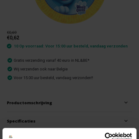
€0,69
€0,62
10 Op voorraad: Voor 15:00 uur besteld, vandaag verzonden
Gratis verzending vanaf 40 euro in NL&BE*
Wij verzenden ook naar Belgie
Voor 15.00 uur besteld, vandaag verzonden!!
Productomschrijving
Specificaties