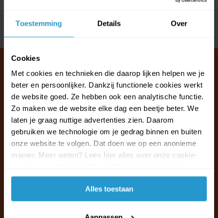
Reviews
Toestemming
Details
Over
Delen
Cookies
Met cookies en technieken die daarop lijken helpen we je
beter en persoonlijker. Dankzij functionele cookies werkt
Klantenservice & FAQ
de website goed. Ze hebben ook een analytische functie.
Wij staan voor u klaar.
Zo maken we de website elke dag een beetje beter. We
laten je graag nuttige advertenties zien. Daarom
gebruiken we technologie om je gedrag binnen en buiten
Ma t/m vr van 09:30 - 16:00 telefonisch
onze website te volgen. Dat doen we op een anonieme
+31 (0)13 785 62 41
manier. Meer weten? Lees hier alles over onze cookie-
en privacyverklaring. Klik op 'Alles toestaan' om te
Naar de klantenservice & FAQ
accepteren.
Alles toestaan
+31 (0)13 785 62 41
info@jouwoutlet.nl
Aanpassen