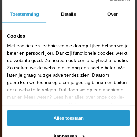
Reviews
Toestemming
Details
Over
Delen
Cookies
Met cookies en technieken die daarop lijken helpen we je
beter en persoonlijker. Dankzij functionele cookies werkt
Klantenservice & FAQ
de website goed. Ze hebben ook een analytische functie.
Wij staan voor u klaar.
Zo maken we de website elke dag een beetje beter. We
laten je graag nuttige advertenties zien. Daarom
gebruiken we technologie om je gedrag binnen en buiten
Ma t/m vr van 09:30 - 16:00 telefonisch
onze website te volgen. Dat doen we op een anonieme
+31 (0)13 785 62 41
manier. Meer weten? Lees hier alles over onze cookie-
en privacyverklaring. Klik op 'Alles toestaan' om te
Naar de klantenservice & FAQ
accepteren.
Alles toestaan
+31 (0)13 785 62 41
info@jouwoutlet.nl
Aanpassen