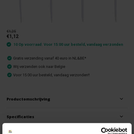
€1,25
€1,12
10 Op voorraad: Voor 15:00 uur besteld, vandaag verzonden
Gratis verzending vanaf 40 euro in NL&BE*
Wij verzenden ook naar Belgie
Voor 15.00 uur besteld, vandaag verzonden!!
Productomschrijving
Specificaties