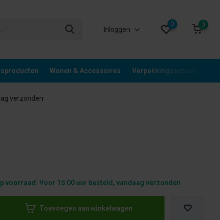
0
0
Inloggen
gsproducten
Wonen & Accessoires
Verpakkingsschade
Div
aag verzonden
p voorraad: Voor 15:00 uur besteld, vandaag verzonden
Toevoegen aan winkelwagen