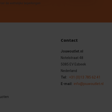
hier de wettelijke beperkingen
Contact
Jouwoutlet.nl
Notelstraat 48
5085 EV Esbeek
Nederland
Tel:
+31 (0)13 785 62 41
E-mail:
info@jouwoutlet.nl
ducten