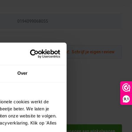
0194099068055
Schrijf je eigen review
Over
9,1
tionele cookies werkt de
eetje beter. We laten je
ten onze website te volgen.
rden
yverklaring. Klik op 'Alles
Toevoegen aan winkelwagen