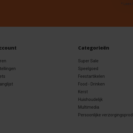
* Lees 
account
Categorieën
eren
Super Sale
tellingen
Speelgoed
ets
Feestartikelen
anglijst
Food - Drinken
Kerst
Huishoudelijk
Multimedia
Persoonlijke verzorgingspro