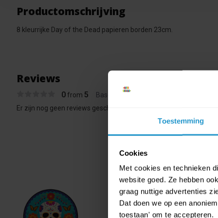
Productomschrijving
8 kleurrijke Day of the Dead papieren borden 23cm.
Reviews
0
5
from
Based on 0 reviews
Er zijn nog geen reviews geschreven over dit product..
Toestemming
Cookies
Met cookies en technieken die
website goed. Ze hebben ook 
graag nuttige advertenties z
8 kle
Dat doen we op een anonieme 
€ 0,69
toestaan' om te accepteren.