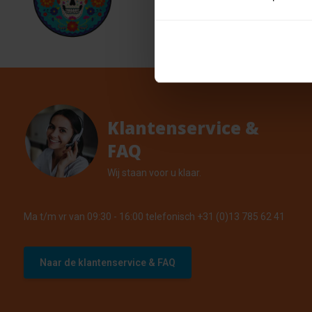
23cm
€ 0,62
4 Op vo
Klantenservice &
FAQ
Wij staan voor u klaar.
Ma t/m vr van 09:30 - 16:00 telefonisch +31 (0)13 785 62 41
Naar de klantenservice & FAQ