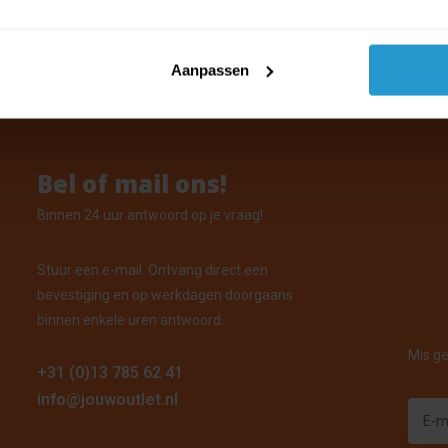
orraad: Voor 15:00 uur besteld, vandaag verzonden
Aanpassen
Bel of mail ons!
Binnen 24 uur antwoord op je vraag!
Stuur een e-mail. Ontvang direct een
bevestiging en op werkdagen doorgaans
binnen enkele uren antwoord.
Mis ge
+31 (0)13 785 62 41
info@jouwoutlet.nl