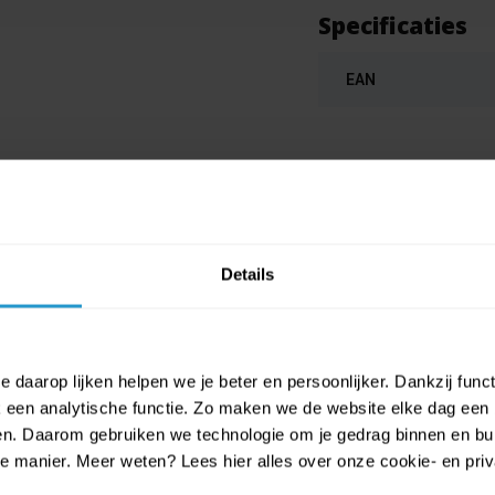
Specificaties
EAN
Details
 daarop lijken helpen we je beter en persoonlijker. Dankzij func
een analytische functie. Zo maken we de website elke dag een b
ien. Daarom gebruiken we technologie om je gedrag binnen en bui
urrijke Day of the Dead papieren bo
manier. Meer weten? Lees hier alles over onze cookie- en privac