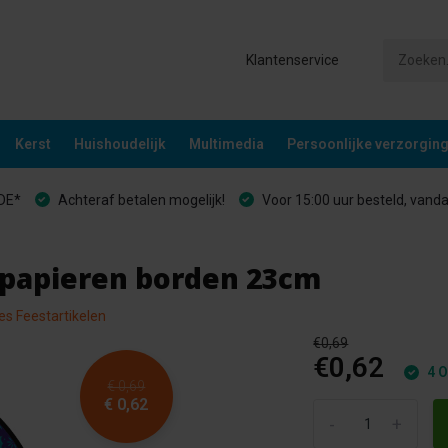
Klantenservice
Kerst
Huishoudelijk
Multimedia
Persoonlijke verzorgin
&DE*
Achteraf betalen mogelijk!
Voor 15:00 uur besteld, vand
d papieren borden 23cm
les Feestartikelen
€0,69
€0,62
4 O
€ 0,69
€ 0,62
-
+