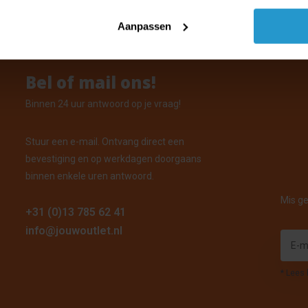
Aanpassen
Bel of mail ons!
Binnen 24 uur antwoord op je vraag!
Stuur een e-mail. Ontvang direct een
bevestiging en op werkdagen doorgaans
binnen enkele uren antwoord.
Mis ge
+31 (0)13 785 62 41
info@jouwoutlet.nl
* Lees 