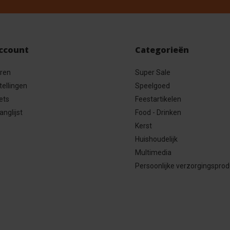
account
Categorieën
eren
Super Sale
tellingen
Speelgoed
ets
Feestartikelen
anglijst
Food - Drinken
Kerst
Huishoudelijk
Multimedia
Persoonlijke verzorgingspro