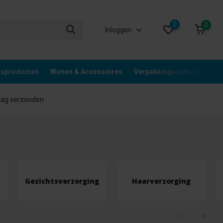
0
0
Inloggen
gsproducten
Wonen & Accessoires
Verpakkingsschade
Div
aag verzonden
Gezichtsverzorging
Haarverzorging