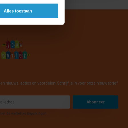
Alles toestaan
en nieuws, acties en voordelen! Schrijf je in voor onze nieuwsbrief
Abonneer
hier de wettelijke beperkingen