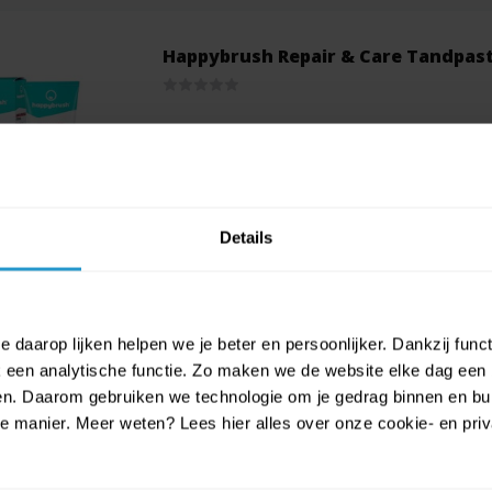
Happybrush Repair & Care Tandpast
Tandplak, tandsteen en tandvleesirritatie kun
met behulp van antibacterieel zink.
De veganistische en microplasticvrije formule 
Details
twijfelachtige ingrediënten.
75 ml.
 daarop lijken helpen we je beter en persoonlijker. Dankzij func
Fluoride: 1450 ppm
een analytische functie. Zo maken we de website elke dag een b
ien. Daarom gebruiken we technologie om je gedrag binnen en bui
Met 5-voudige beschermin
manier. Meer weten? Lees hier alles over onze cookie- en privac