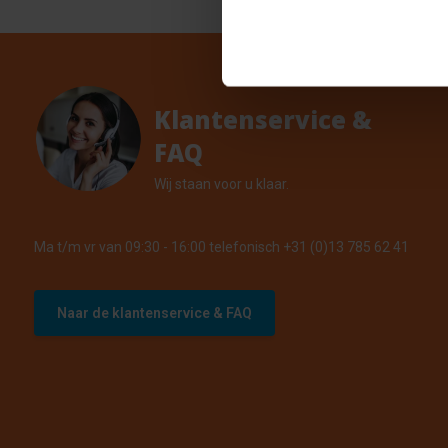
Klantenservice &
FAQ
Wij staan voor u klaar.
Ma t/m vr van 09:30 - 16:00 telefonisch +31 (0)13 785 62 41
Naar de klantenservice & FAQ