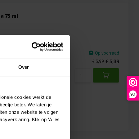
a 75 ml
nen worden verminderd
Op voorraad
€ 5,39
€ 5,99
bevat ook geen
Over
9,1
tionele cookies werkt de
eetje beter. We laten je
ten onze website te volgen.
yverklaring. Klik op 'Alles