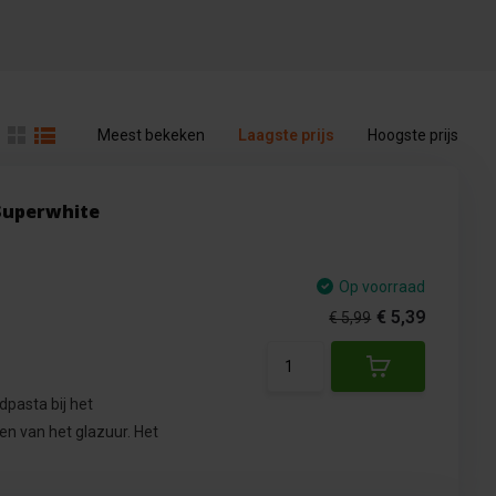
Meest bekeken
Laagste prijs
Hoogste prijs
Superwhite
Op voorraad
€ 5,39
€ 5,99
d
ndpasta bij het
n van het glazuur. Het